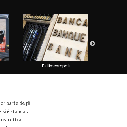
La Mafia in Provincia
M
or parte degli
e si è stancata
costretti a