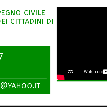
pegno civile
i cittadini di
7
0
a@yahoo.it