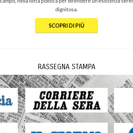
campo, nella lotta politica per difendere un'esistenza seren
dignitosa.
SCOPRI DI PIÙ
RASSEGNA STAMPA